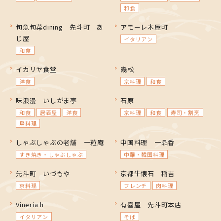
和食
旬魚旬菜dining 先斗町 あ
アモーレ木屋町
じ屋
イタリアン
和食
イカリヤ食堂
幾松
洋食
京料理
和食
味浪漫 いしがま亭
石原
和食
居酒屋
洋食
京料理
和食
寿司・割烹
鳥料理
しゃぶしゃぶの老舗 一粒庵
中国料理 一品香
すき焼き・しゃぶしゃぶ
中華・韓国料理
先斗町 いづもや
京都牛懐石 稲吉
京料理
フレンチ
肉料理
Vineria h
有喜屋 先斗町本店
イタリアン
そば