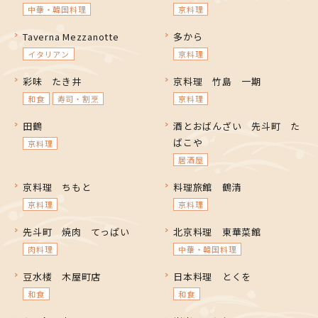
中華・韓国料理
京料理
Taverna Mezzanotte
多から
イタリアン
京料理
彩味 たき井
京料理 竹島 一期
和食
寿司・割烹
京料理
田鶴
酒とおばんざい 先斗町 た
ばこや
京料理
居酒屋
京料理 ちもと
料理旅館 鶴清
京料理
京料理
先斗町 焼肉 てっぱい
北京料理 東華菜館
肉料理
中華・韓国料理
豆水楼 木屋町店
日本料理 とくを
和食
和食