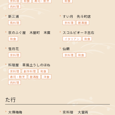
京料理
和食
寿司・割烹
和食
肉料理
新三浦
すい月 先斗町店
鳥料理
京料理
居酒屋
京のふぐ屋 木屋町 末廣
スコルピオーネ吉右
和食
イタリアン
和食
雪月花
仙鶴
京料理
京料理
和食
料理屋 草風土うしのほね
京料理
創作料理
和食
寿司・割烹
居酒屋
洋食
肉料理
た行
大傳梅梅
京料理 大當両