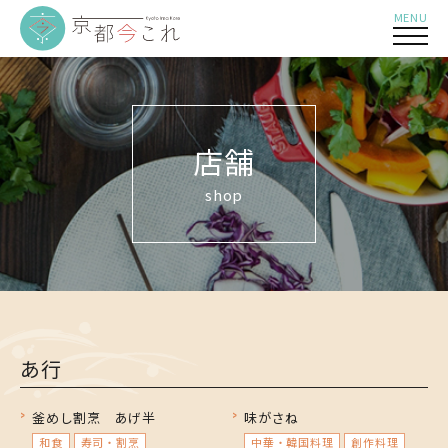
MENU
店舗
shop
あ行
釜めし割烹 あげ半
味がさね
和食
寿司・割烹
中華・韓国料理
創作料理