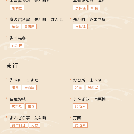
本串屋物語 先斗町店
本家たん熊 本店
居酒屋
京料理
和食
京の居酒屋 先斗町 ぽんと
先斗町 みます屋
和食
居酒屋
京料理
先斗先多
京料理
ま行
先斗町 ますだ
お台所 まゝや
和食
居酒屋
和食
居酒屋
豆屋源蔵
まんざら 団栗橋
京料理
和食
居酒屋
まんざら亭 先斗町
万両
創作料理
和食
居酒屋