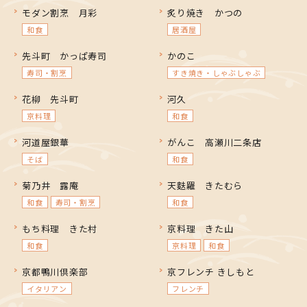
モダン割烹 月彩
炙り焼き かつの
和食
居酒屋
先斗町 かっぱ寿司
かのこ
寿司・割烹
すき焼き・しゃぶしゃぶ
花柳 先斗町
河久
京料理
和食
河道屋銀華
がんこ 高瀬川二条店
そば
和食
菊乃井 露庵
天麩羅 きたむら
和食
寿司・割烹
和食
もち料理 きた村
京料理 きた山
和食
京料理
和食
京都鴨川倶楽部
京フレンチ きしもと
イタリアン
フレンチ