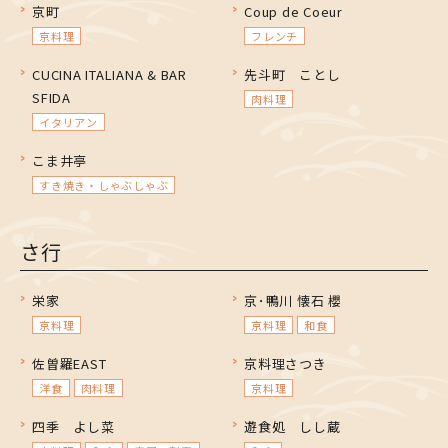
京町
Coup de Coeur
京料理
フレンチ
CUCINA ITALIANA & BAR
先斗町 ことし
SFIDA
肉料理
イタリアン
こま井亭
すき焼き・しゃぶしゃぶ
さ行
栄家
京･鴨川 懐石 櫻
京料理
京料理
和食
佐曽羅EAST
京料理さつき
洋食
肉料理
京料理
四季 よし菜
遊食処 しし蔵