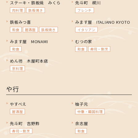
ステーキ・鉄板焼 みくら
先斗町 禊川
肉料理
鉄板焼き
フレンチ
鉄板みつ喜
みます屋 ITALIANO KYOTO
和食
居酒屋
鉄板焼き
イタリアン
みます屋 MONAMI
むつの家
和食
和食
寿司・割烹
めん坊 木屋町本店
京料理
や行
やすべえ
柚子元
居酒屋
中華・韓国料理
先斗町 吉野鮓
余志屋
寿司・割烹
和食