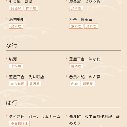
もつ鍋 寅屋
炭楽屋 とりうめ
居酒屋
肉料理
鳥料理
鳥初鴨川
料亭 鳥彌三
鳥料理
京料理
鳥料理
な行
眺河
葱屋平吉 はなれ
京料理
居酒屋
葱屋平吉 先斗町店
呑食べ処 のん亭
創作料理
居酒屋
和食
居酒屋
は行
タイ料理 バーン リムナーム
先斗町 和中華創作料理 華
めぐり
多国籍料理