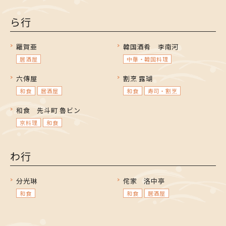
ら行
羅賀亜
韓国酒肴 李南河
居酒屋
中華・韓国料理
六傳屋
割烹 露瑚
和食
居酒屋
和食
寿司・割烹
和食 先斗町 魯ビン
京料理
和食
わ行
分光琳
侘家 洛中亭
和食
和食
居酒屋