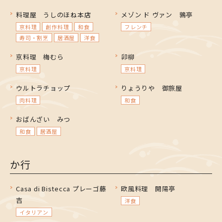
料理屋 うしのほね本店
メゾン ド ヴァン 鶉亭
京料理
創作料理
和食
フレンチ
寿司・割烹
居酒屋
洋食
京料理 梅むら
卯柳
京料理
京料理
ウルトラチョップ
りょうりや 御旅屋
肉料理
和食
おばんざい みつ
和食
居酒屋
か行
Casa di Bistecca プレーゴ藤
欧風料理 開陽亭
吉
洋食
イタリアン