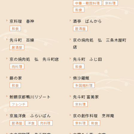
中華・韓国料理
京料理
和食
京料理 春神
酒亭 ばんから
和食
居酒屋
先斗町 百練
京の焼肉処 弘 三条木屋町
店
居酒屋
京の焼肉処 弘 先斗町店
先斗町 ふじ田
肉料理
和食
藤の家
佛沙羅館
和食
多国籍料理
鮒鶴京都鴨川リゾート
先斗町 富美家
フレンチ
京料理
京風洋食 ふらいぱん
京の創作料理 烹祥庵
居酒屋
洋食
肉料理
京料理
和食