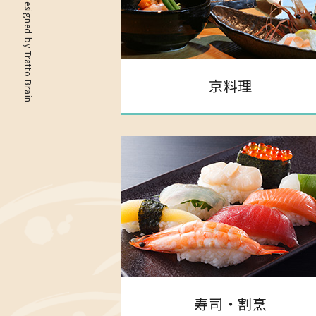
Tratto Brain
京料理
.
寿司・割烹