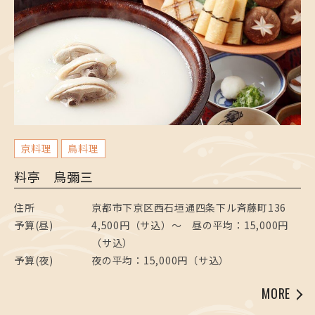
京料理
鳥料理
料亭 鳥彌三
住所
京都市下京区西石垣通四条下ル斉藤町136
予算(昼)
4,500円（サ込）〜 昼の平均：15,000円
（サ込）
予算(夜)
夜の平均：15,000円（サ込）
MORE