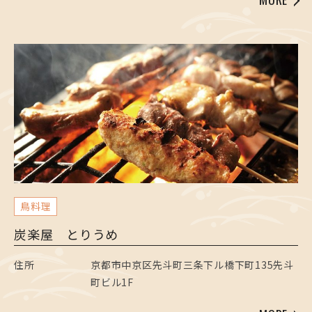
鳥料理
炭楽屋 とりうめ
住所
京都市中京区先斗町三条下ル橋下町135先斗
町ビル1F