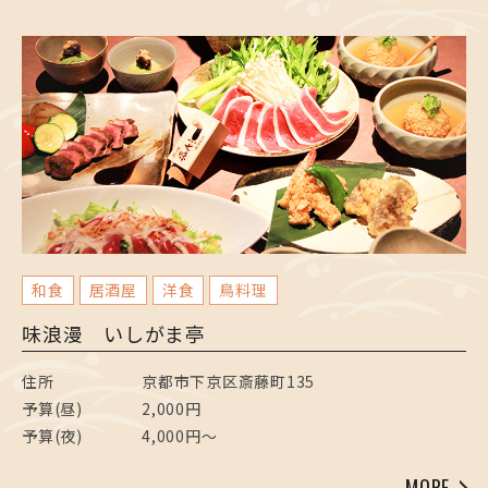
和食
居酒屋
洋食
鳥料理
味浪漫 いしがま亭
住所
京都市下京区斎藤町135
予算(昼)
2,000円
予算(夜)
4,000円～
MORE