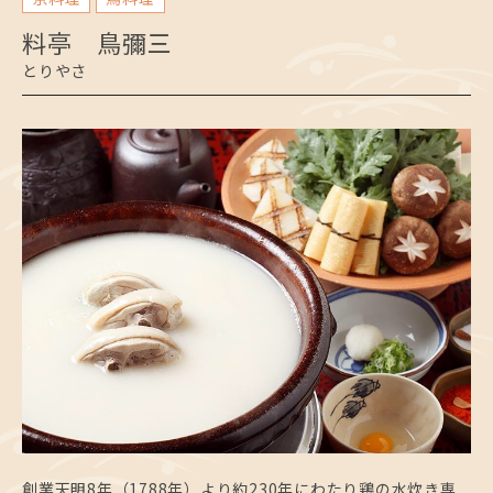
料亭 鳥彌三
とりやさ
創業天明8年（1788年）より約230年にわたり鶏の水炊き専