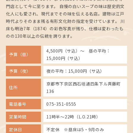
門店として今に至ります。 自慢の白いスープの味は歴史的文
化人にも愛され、現代までその味を伝える名店。建物は江戸
時代よりそのまま残る有形文化財の指定を受けています。 川
床も明治7年（1874）の彩色写真が残り、仕様は変わったも
のの130年以上の伝統を誇ります。
4,500円（サ込）〜 昼の平均：
予算（昼）
15,000円（サ込）
予算（夜）
夜の平均：15,000円（サ込）
京都市下京区西石垣通四条下ル斉藤町
住所
136
電話番号
075-351-0555
営業時間
11時半〜22時（L.O.21時）
定休日
不定休 ※昼床は5・9月のみ