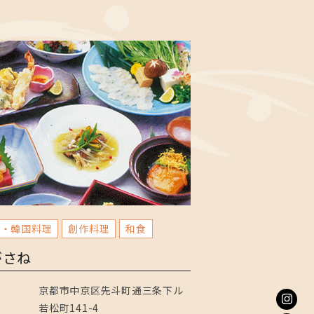
華・韓国料理
創作料理
和食
がさね
京都市中京区先斗町通三条下ル
若松町141-4