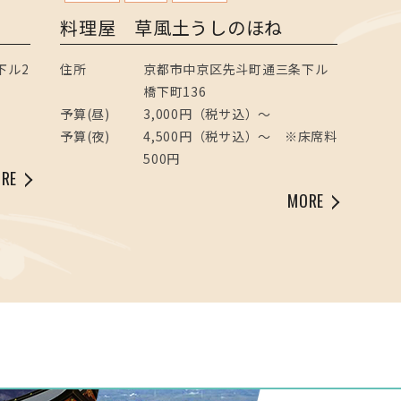
料理屋 草風土うしのほね
下ル2
住所
京都市中京区先斗町通三条下ル
橋下町136
予算(昼)
3,000円（税サ込）〜
円
予算(夜)
4,500円（税サ込）～ ※床席料
500円
RE
MORE