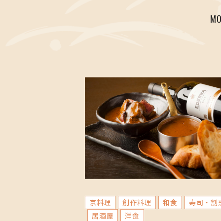
MO
京料理
創作料理
和食
寿司・割
居酒屋
洋食