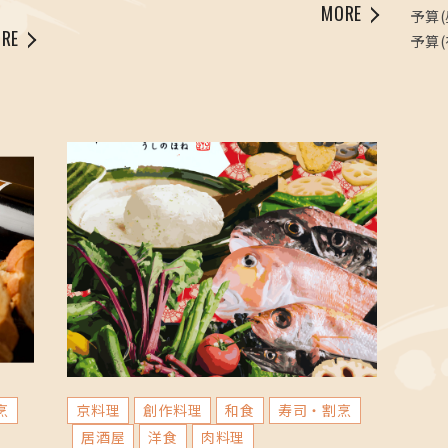
MORE
予算(
RE
予算(
烹
京料理
創作料理
和食
寿司・割烹
居酒屋
洋食
肉料理