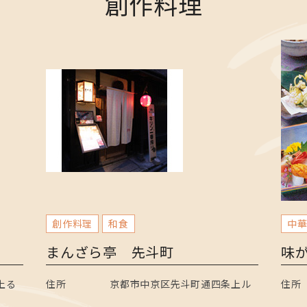
創作料理
創作料理
和食
中
まんざら亭 先斗町
味
上る
住所
京都市中京区先斗町通四条上ル
住所