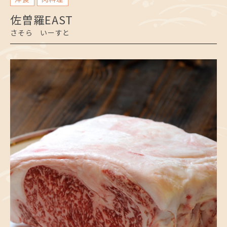
佐曽羅EAST
さそら いーすと