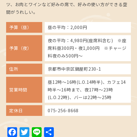
ツ、お肉とワインなど好みの席で、好みの使い方ができる空
間がうれしい。
予算（昼）
昼の平均：2,000円
夜の平均：4,980円(座席料含む) ※座
予算（夜）
席料昼300円・夜1,000円 ※チャージ
料夜のみ500円～
住所
京都市中京区鍋屋町230-1
昼12時～16時(L.O.14時半)、カフェ14
営業時間
時半～16時まで、夜17時～23時
(L.O.22時)、バーは22時～25時
定休日
075-256-8668
Facebook
Twitter
Line
共