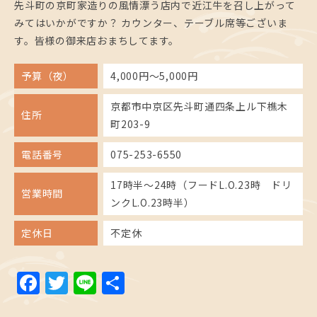
先斗町の京町家造りの風情漂う店内で近江牛を召し上がって
みてはいかがですか？ カウンター、テーブル席等ございま
す。皆様の御来店おまちしてます。
予算（夜）
4,000円～5,000円
京都市中京区先斗町通四条上ル下樵木
住所
町203-9
電話番号
075-253-6550
17時半～24時（フードL.O.23時 ドリ
営業時間
ンクL.O.23時半）
定休日
不定休
Facebook
Twitter
Line
共
有