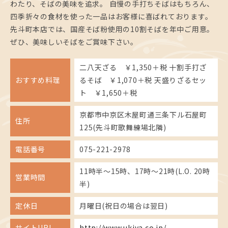
わたり、そばの美味を追求。 自慢の手打ちそばはもちろん、
四季折々の食材を使った一品はお客様に喜ばれております。
先斗町本店では、国産そば粉使用の10割そばを年中ご用意。
ぜひ、美味しいそばをご賞味下さい。
二八天ざる ￥1,350＋税 十割手打ざ
おすすめ料理
るそば ￥1,070＋税 天盛りざるセッ
ト ￥1,650＋税
京都市中京区木屋町通三条下ル石屋町
住所
125(先斗町歌舞練場北隣)
電話番号
075-221-2978
11時半～15時、17時～21時(L.O. 20時
営業時間
半)
定休日
月曜日(祝日の場合は翌日)
サイトURL
http://www.ukiya.co.jp/