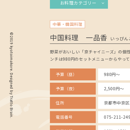
お料理カテゴリー
中華・韓国料理
中国料理 一品香
©2019 kyotoimakore. Designed by
いっぴん
野菜がおいしい「京チャイニーズ」の個性
ンチは980円のセットメニューからやっ
予算（昼）
980円～
予算（夜）
2,500円～
Tratto Brain
住所
京都市中京区
電話番号
075-211-24
.