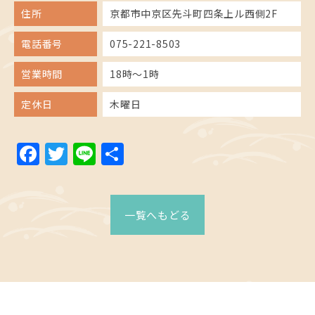
住所
京都市中京区先斗町四条上ル西側2F
電話番号
075-221-8503
営業時間
18時～1時
定休日
木曜日
Facebook
Twitter
Line
共
有
一覧へもどる