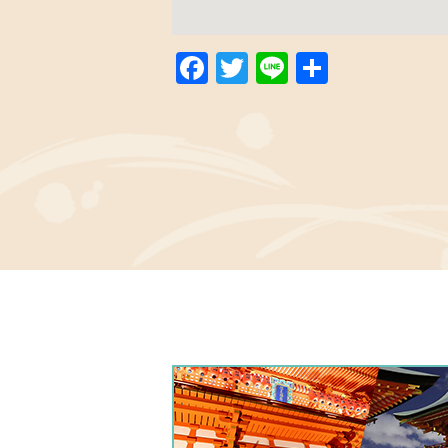
Facebook
Twitter
Line
共
有