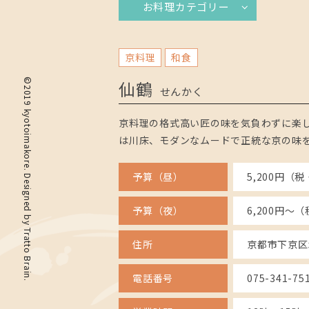
お料理カテゴリー
京料理
和食
仙鶴
©2019 kyotoimakore. Designed by
せんかく
京料理の格式高い匠の味を気負わずに楽し
は川床、モダンなムードで正統な京の味
予算（昼）
5,200円（
予算（夜）
6,200円～
Tratto Brain
住所
京都市下京区
電話番号
075-341-75
.