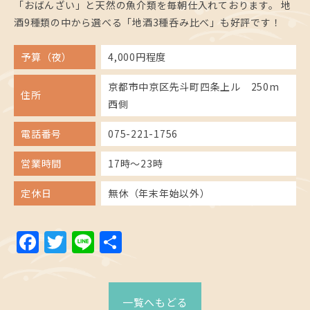
「おばんざい」と天然の魚介類を毎朝仕入れております。 地
酒9種類の中から選べる「地酒3種呑み比べ」も好評です！
予算（夜）
4,000円程度
京都市中京区先斗町四条上ル 250m
住所
西側
電話番号
075-221-1756
営業時間
17時～23時
定休日
無休（年末年始以外）
Facebook
Twitter
Line
共
有
一覧へもどる