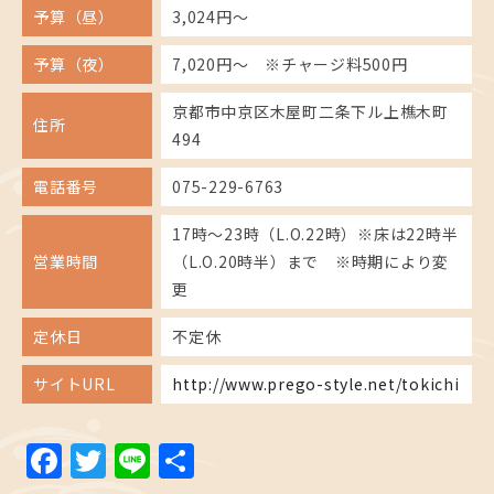
予算（昼）
3,024円～
予算（夜）
7,020円～ ※チャージ料500円
京都市中京区木屋町二条下ル上樵木町
住所
494
電話番号
075-229-6763
17時～23時（L.O.22時）※床は22時半
営業時間
（L.O.20時半）まで ※時期により変
更
定休日
不定休
サイトURL
http://www.prego-style.net/tokichi
Facebook
Twitter
Line
共