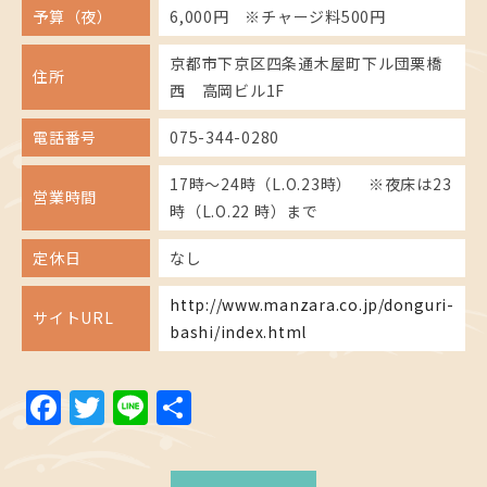
予算（夜）
6,000円 ※チャージ料500円
京都市下京区四条通木屋町下ル団栗橋
住所
西 高岡ビル1F
電話番号
075-344-0280
17時〜24時（L.O.23時） ※夜床は23
営業時間
時（L.O.22 時）まで
定休日
なし
http://www.manzara.co.jp/donguri-
サイトURL
bashi/index.html
Facebook
Twitter
Line
共
有