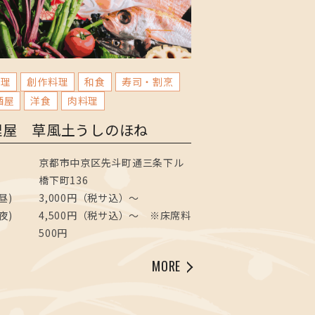
料理
創作料理
和食
寿司・割烹
酒屋
洋食
肉料理
理屋 草風土うしのほね
京都市中京区先斗町通三条下ル
橋下町136
昼)
3,000円（税サ込）〜
夜)
4,500円（税サ込）～ ※床席料
500円
MORE