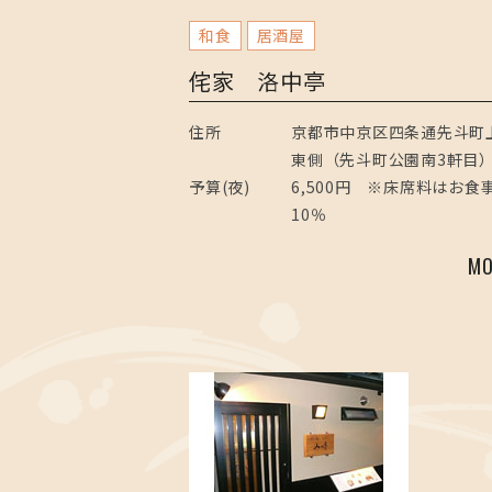
和食
居酒屋
侘家 洛中亭
住所
京都市中京区四条通先斗町
東側（先斗町公園南3軒目
予算(夜)
6,500円 ※床席料はお食
10％
MO