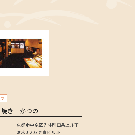
酒屋
り焼き かつの
京都市中京区先斗町四条上ル下
礁木町203高喜ビル1F