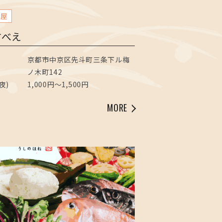
酒屋
すべえ
京都市中京区先斗町三条下ル梅
ノ木町142
夜)
1,000円～1,500円
MORE