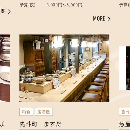
予算(夜)
3,000円～5,000円
予算(
RE
MORE
和食
居酒屋
創
ば
先斗町 ますだ
葱