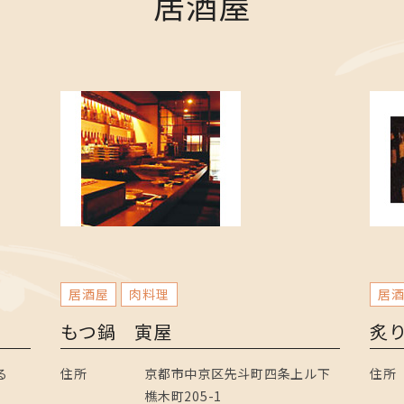
居酒屋
居酒屋
肉料理
居
もつ鍋 寅屋
炙
る
住所
京都市中京区先斗町四条上ル下
住所
樵木町205-1