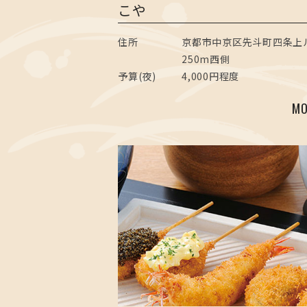
こや
住所
京都市中京区先斗町四条
250m西側
予算(夜)
4,000円程度
MO