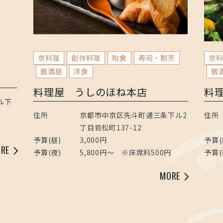
京料理
創作料理
和食
寿司・割烹
京
居酒屋
洋食
居
料理屋 うしのほね本店
料
ル下
住所
京都市中京区先斗町通三条下ル2
住所
丁目若松町137-12
予算(昼)
3,000円
予算(
RE
予算(夜)
5,800円～ ※床席料500円
予算(
MORE