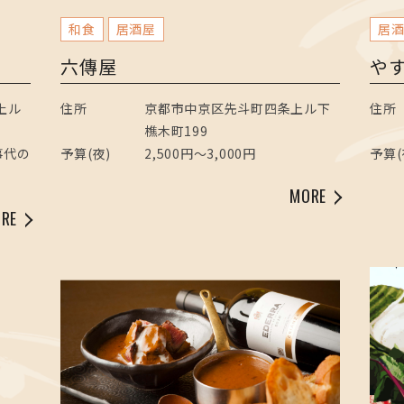
和食
居酒屋
居
六傳屋
や
上ル
住所
京都市中京区先斗町四条上ル下
住所
）
樵木町199
事代の
予算(夜)
2,500円～3,000円
予算(
MORE
RE