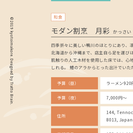
和食
©2019 kyotoimakore. Designed by
モダン割烹 月彩
かっさい
四季折々に美しい鴨川のほとりにあり、
北海道から沖縄まで、店主自ら足を運びほ
肌触りの人工木材を使用した床では、心
しれる。 鱧のアラからとった出汁でいた
予算（昼）
ラーメン920
Tratto Brain
予算（夜）
7,000円～
.
144, Tennoc
住所
8013, Japan