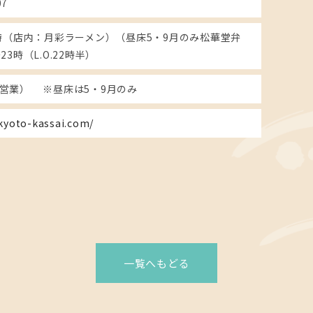
07
4時（店内：月彩ラーメン）（昼床5・9月のみ松華堂弁
23時（L.O.22時半）
営業） ※昼床は5・9月のみ
kyoto-kassai.com/
一覧へもどる