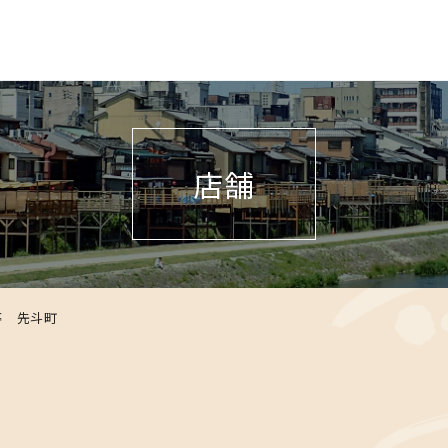
店舗
亭 先斗町