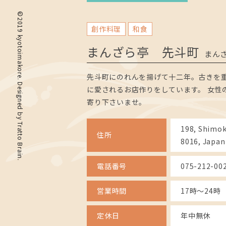
©2019 kyotoimakore. Designed by
創作料理
和食
まんざら亭 先斗町
まん
先斗町にのれんを揚げて十二年。古きを重
に愛されるお店作りをしています。 女性
寄り下さいませ。
Tratto Brain
198, Shimok
住所
8016, Japan
.
電話番号
075-212-00
営業時間
17時～24時
定休日
年中無休